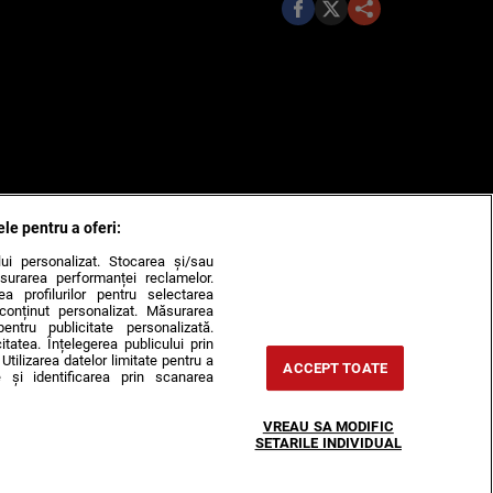
ele pentru a oferi:
ului personalizat. Stocarea și/sau
surarea performanței reclamelor.
rea profilurilor pentru selectarea
e conținut personalizat. Măsurarea
pentru publicitate personalizată.
itatea. Înțelegerea publicului prin
Utilizarea datelor limitate pentru a
ACCEPT TOATE
 și identificarea prin scanarea
VREAU SA MODIFIC
SETARILE INDIVIDUAL