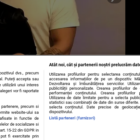
Atât noi, cât și partenerii noștri prelucrăm dat
ozitivul dvs., precum
Utilizarea profilurilor pentru selectarea conținut
al. Puteți accepta sau
accesarea informațiilor de pe un dispozitiv. Mă
OKIES
Dezvoltarea și îmbunătățirea serviciilor. Utiliza
utilizării unui interes
publicității personalizate. Crearea profilurilor d
legeri vor fi raportate
performanței conținutului. Crearea profilurilor 
Utilizarea de date limitate pentru a selecta public
e Glucoză, nr. 21, parter, sector 2, J2016000631407, CIF: RO35451445
statistici sau combinații de date din surse diferite. 
te partenere, precum si
zise minorilor.
selecta conținutul. Date precise de geolocație
dispozitivului.
ermite website-ului sa
Listă parteneri (furnizori)
 afisate in functie de
elelor de socializare si
 art. 15-22 din GDPR in
pot fi exercitate prin