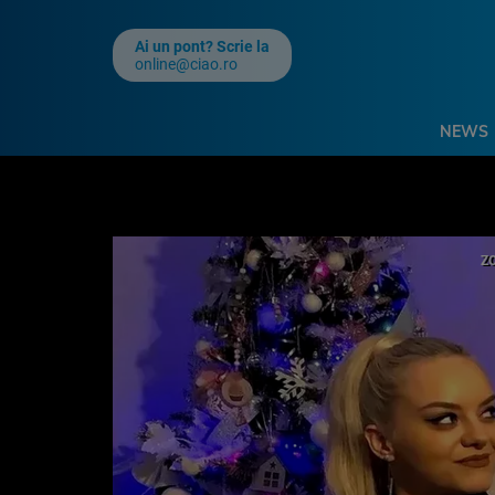
Ai un pont? Scrie la
online@ciao.ro
NEWS