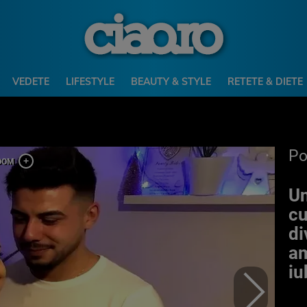
VEDETE
LIFESTYLE
BEAUTY & STYLE
RETETE & DIETE
P
Un
cu
di
am
iu