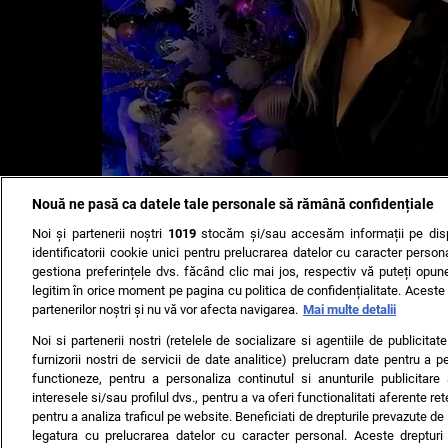
Nouă ne pasă ca datele tale personale să rămână confidențiale
Noi și partenerii noștri
1019
stocăm și/sau accesăm informații pe disp
identificatorii cookie unici pentru prelucrarea datelor cu caracter person
TERMENI ȘI CONDIȚII
DESPRE NOI
CONTACT
SETĂRI CO
gestiona preferințele dvs. făcând clic mai jos, respectiv vă puteți opune 
legitim în orice moment pe pagina cu politica de confidențialitate. Aceste a
© 2008 - 2026 - Toate drepturile rezervate
partenerilor noștri și nu vă vor afecta navigarea.
Mai multe detalii
ARC MEDIA PUBLISHING SRL, Adresa: București, Sos Fabrica d
Noi si partenerii nostri (retelele de socializare si agentiile de publicita
Decizia ONJN nr. 1598/16.09.2021. Jocurile de noroc sunt inter
furnizorii nostri de servicii de date analitice) prelucram date pentru a p
functioneze, pentru a personaliza continutul si anunturile publicitare
interesele si/sau profilul dvs., pentru a va oferi functionalitati aferente ret
pentru a analiza traficul pe website. Beneficiati de drepturile prevazute de
legatura cu prelucrarea datelor cu caracter personal. Aceste drepturi 