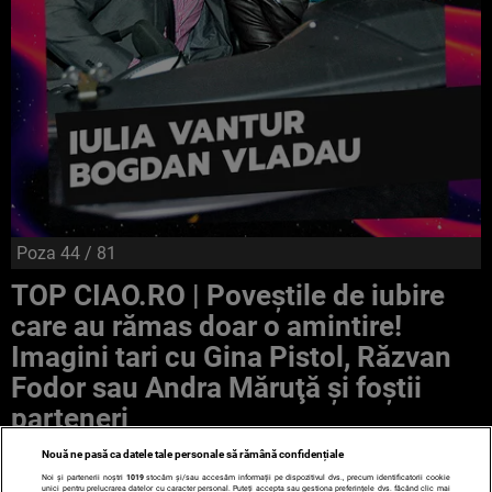
Poza
44
/ 81
TOP CIAO.RO | Poveştile de iubire
care au rămas doar o amintire!
Imagini tari cu Gina Pistol, Răzvan
Fodor sau Andra Măruţă şi foştii
parteneri
Nouă ne pasă ca datele tale personale să rămână confidențiale
Noi și partenerii noștri
1019
stocăm și/sau accesăm informații pe dispozitivul dvs., precum identificatorii cookie
unici pentru prelucrarea datelor cu caracter personal. Puteți accepta sau gestiona preferințele dvs. făcând clic mai