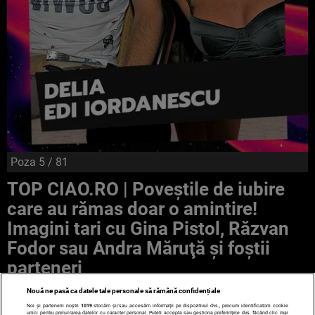
Poza
5
/ 81
TOP CIAO.RO | Poveştile de iubire
care au rămas doar o amintire!
Imagini tari cu Gina Pistol, Răzvan
Fodor sau Andra Măruţă şi foştii
parteneri
Nouă ne pasă ca datele tale personale să rămână confidențiale
Noi și partenerii noștri
1019
stocăm și/sau accesăm informații pe dispozitivul dvs., precum identificatorii cookie
unici pentru prelucrarea datelor cu caracter personal. Puteți accepta sau gestiona preferințele dvs. făcând clic mai