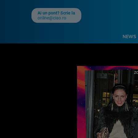
Ai un pont? Scrie la
online@ciao.ro
NEWS