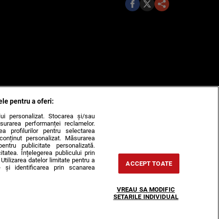
ele pentru a oferi:
ului personalizat. Stocarea și/sau
surarea performanței reclamelor.
rea profilurilor pentru selectarea
e conținut personalizat. Măsurarea
pentru publicitate personalizată.
itatea. Înțelegerea publicului prin
Utilizarea datelor limitate pentru a
ACCEPT TOATE
 și identificarea prin scanarea
VREAU SA MODIFIC
SETARILE INDIVIDUAL