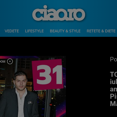
VEDETE
LIFESTYLE
BEAUTY & STYLE
RETETE & DIETE
P
TO
iu
am
Pi
Mă