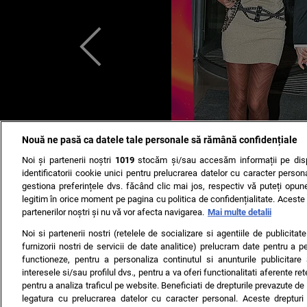
Nouă ne pasă ca datele tale personale să rămână confidențiale
Noi și partenerii noștri
1019
stocăm și/sau accesăm informații pe disp
identificatorii cookie unici pentru prelucrarea datelor cu caracter person
gestiona preferințele dvs. făcând clic mai jos, respectiv vă puteți opune 
legitim în orice moment pe pagina cu politica de confidențialitate. Aceste a
partenerilor noștri și nu vă vor afecta navigarea.
Mai multe detalii
Noi si partenerii nostri (retelele de socializare si agentiile de publicita
furnizorii nostri de servicii de date analitice) prelucram date pentru a p
functioneze, pentru a personaliza continutul si anunturile publicitare
interesele si/sau profilul dvs., pentru a va oferi functionalitati aferente ret
pentru a analiza traficul pe website. Beneficiati de drepturile prevazute de
legatura cu prelucrarea datelor cu caracter personal. Aceste drepturi 
TERMENI ȘI CONDIȚII
DESPRE NOI
CONTACT
SETĂRI CO