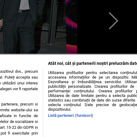
Atât noi, cât și partenerii noștri prelucrăm dat
ozitivul dvs., precum
Utilizarea profilurilor pentru selectarea conținut
al. Puteți accepta sau
accesarea informațiilor de pe un dispozitiv. Mă
Dezvoltarea și îmbunătățirea serviciilor. Utiliza
utilizării unui interes
publicității personalizate. Crearea profilurilor d
legeri vor fi raportate
performanței conținutului. Crearea profilurilor 
Utilizarea de date limitate pentru a selecta public
statistici sau combinații de date din surse diferite. 
te partenere, precum si
selecta conținutul. Date precise de geolocație
dispozitivului.
ermite website-ului sa
Listă parteneri (furnizori)
 afisate in functie de
elelor de socializare si
 art. 15-22 din GDPR in
pot fi exercitate prin
OKIES