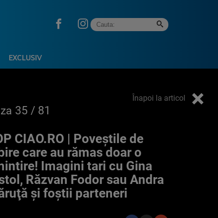
EXCLUSIV
Înapoi la articol
oza
35
/ 81
P CIAO.RO | Poveştile de
bire care au rămas doar o
intire! Imagini tari cu Gina
stol, Răzvan Fodor sau Andra
ruţă şi foştii parteneri