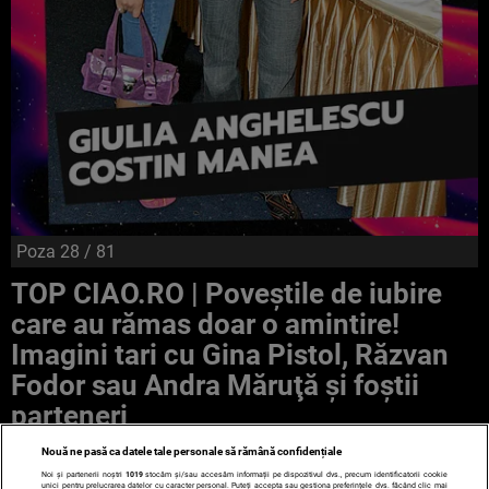
Poza
28
/ 81
TOP CIAO.RO | Poveştile de iubire
care au rămas doar o amintire!
Imagini tari cu Gina Pistol, Răzvan
Fodor sau Andra Măruţă şi foştii
parteneri
Nouă ne pasă ca datele tale personale să rămână confidențiale
Noi și partenerii noștri
1019
stocăm și/sau accesăm informații pe dispozitivul dvs., precum identificatorii cookie
unici pentru prelucrarea datelor cu caracter personal. Puteți accepta sau gestiona preferințele dvs. făcând clic mai