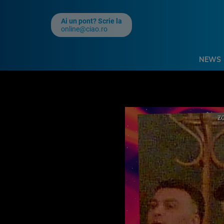
Ai un pont? Scrie la
online@ciao.ro
NEWS