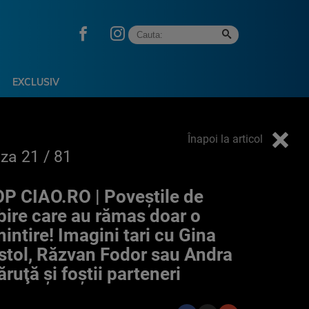
EXCLUSIV
Înapoi la articol
oza
21
/ 81
P CIAO.RO | Poveştile de
bire care au rămas doar o
intire! Imagini tari cu Gina
stol, Răzvan Fodor sau Andra
ruţă şi foştii parteneri