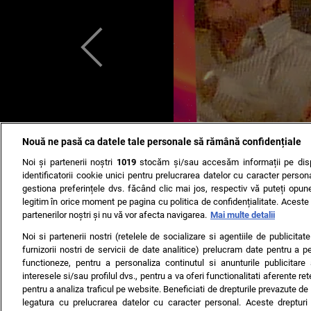
Nouă ne pasă ca datele tale personale să rămână confidențiale
Noi și partenerii noștri
1019
stocăm și/sau accesăm informații pe disp
identificatorii cookie unici pentru prelucrarea datelor cu caracter person
gestiona preferințele dvs. făcând clic mai jos, respectiv vă puteți opune 
legitim în orice moment pe pagina cu politica de confidențialitate. Aceste a
partenerilor noștri și nu vă vor afecta navigarea.
Mai multe detalii
Noi si partenerii nostri (retelele de socializare si agentiile de publicita
furnizorii nostri de servicii de date analitice) prelucram date pentru a p
functioneze, pentru a personaliza continutul si anunturile publicitare
interesele si/sau profilul dvs., pentru a va oferi functionalitati aferente ret
pentru a analiza traficul pe website. Beneficiati de drepturile prevazute de
legatura cu prelucrarea datelor cu caracter personal. Aceste drepturi 
TERMENI ȘI CONDIȚII
DESPRE NOI
CONTACT
SETĂRI CO