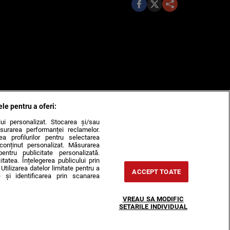
ele pentru a oferi:
ului personalizat. Stocarea și/sau
surarea performanței reclamelor.
rea profilurilor pentru selectarea
e conținut personalizat. Măsurarea
pentru publicitate personalizată.
itatea. Înțelegerea publicului prin
Utilizarea datelor limitate pentru a
ACCEPT TOATE
 și identificarea prin scanarea
VREAU SA MODIFIC
SETARILE INDIVIDUAL