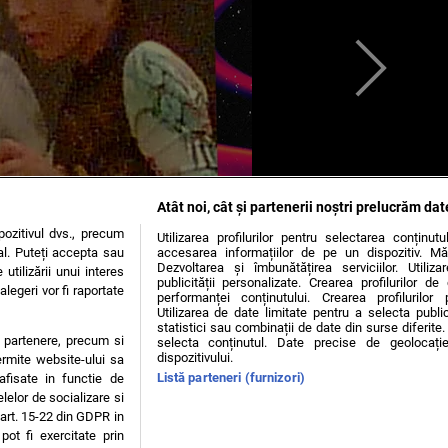
Atât noi, cât și partenerii noștri prelucrăm dat
ozitivul dvs., precum
Utilizarea profilurilor pentru selectarea conținut
al. Puteți accepta sau
accesarea informațiilor de pe un dispozitiv. Mă
Dezvoltarea și îmbunătățirea serviciilor. Utiliza
utilizării unui interes
publicității personalizate. Crearea profilurilor d
legeri vor fi raportate
performanței conținutului. Crearea profilurilor 
Utilizarea de date limitate pentru a selecta public
statistici sau combinații de date din surse diferite. 
te partenere, precum si
selecta conținutul. Date precise de geolocație
dispozitivului.
ermite website-ului sa
Listă parteneri (furnizori)
 afisate in functie de
elelor de socializare si
 art. 15-22 din GDPR in
pot fi exercitate prin
OKIES