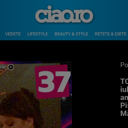
VEDETE
LIFESTYLE
BEAUTY & STYLE
RETETE & DIETE
P
TO
iu
am
Pi
Mă