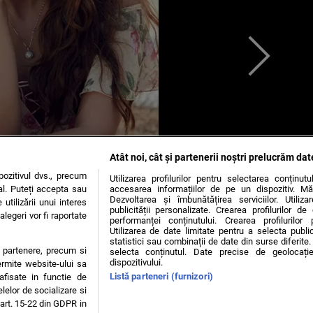
Atât noi, cât și partenerii noștri prelucrăm dat
ozitivul dvs., precum
Utilizarea profilurilor pentru selectarea conținut
al. Puteți accepta sau
accesarea informațiilor de pe un dispozitiv. Mă
Dezvoltarea și îmbunătățirea serviciilor. Utiliza
utilizării unui interes
publicității personalizate. Crearea profilurilor d
legeri vor fi raportate
performanței conținutului. Crearea profilurilor 
Utilizarea de date limitate pentru a selecta public
statistici sau combinații de date din surse diferite. 
te partenere, precum si
selecta conținutul. Date precise de geolocație
dispozitivului.
ermite website-ului sa
Iulia Vantur
Listă parteneri (furnizori)
 afisate in functie de
elelor de socializare si
 art. 15-22 din GDPR in