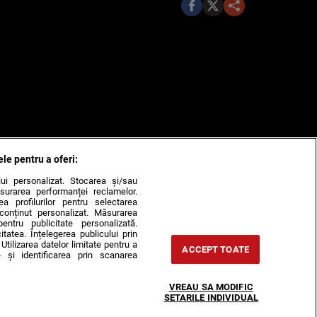
ele pentru a oferi:
ului personalizat. Stocarea și/sau
surarea performanței reclamelor.
rea profilurilor pentru selectarea
e conținut personalizat. Măsurarea
pentru publicitate personalizată.
itatea. Înțelegerea publicului prin
Utilizarea datelor limitate pentru a
ACCEPT TOATE
 și identificarea prin scanarea
VREAU SA MODIFIC
SETARILE INDIVIDUAL