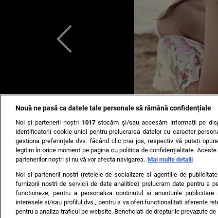
Nouă ne pasă ca datele tale personale să rămână confidențiale
Noi și partenerii noștri
1017
stocăm și/sau accesăm informații pe disp
identificatorii cookie unici pentru prelucrarea datelor cu caracter person
gestiona preferințele dvs. făcând clic mai jos, respectiv vă puteți opune 
legitim în orice moment pe pagina cu politica de confidențialitate. Aceste a
partenerilor noștri și nu vă vor afecta navigarea.
Mai multe detalii
Noi si partenerii nostri (retelele de socializare si agentiile de publicita
furnizorii nostri de servicii de date analitice) prelucram date pentru a p
functioneze, pentru a personaliza continutul si anunturile publicitare
interesele si/sau profilul dvs., pentru a va oferi functionalitati aferente ret
pentru a analiza traficul pe website. Beneficiati de drepturile prevazute de