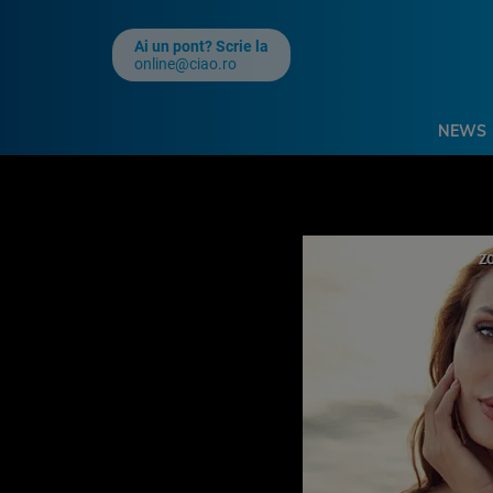
Ai un pont? Scrie la
online@ciao.ro
NEWS