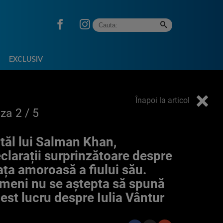
EXCLUSIV
Înapoi la articol
oza
2
/ 5
tăl lui Salman Khan,
clarații surprinzătoare despre
ața amoroasă a fiului său.
meni nu se aştepta să spună
est lucru despre Iulia Vântur