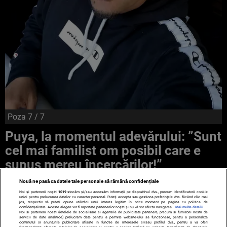
Poza
7
/ 7
Puya, la momentul adevărului: ”Sunt
cel mai familist om posibil care e
supus mereu încercărilor!”
Nouă ne pasă ca datele tale personale să rămână confidențiale
Noi și partenerii noștri
1019
stocăm și/sau accesăm informații pe dispozitivul dvs., precum identificatorii cookie
unici pentru prelucrarea datelor cu caracter personal. Puteți accepta sau gestiona preferințele dvs. făcând clic mai
jos, respectiv vă puteți opune utilizării unui interes legitim în orice moment pe pagina cu politica de
confidențialitate. Aceste alegeri vor fi raportate partenerilor noștri și nu vă vor afecta navigarea.
Mai multe detalii
Noi si partenerii nostri (retelele de socializare si agentiile de publicitate partenere, precum si furnizorii nostri de
servicii de date analitice) prelucram date pentru a permite website-ului sa functioneze, pentru a personaliza
continutul si anunturile publicitare afisate in functie de interesele si/sau profilul dvs., pentru a va oferi