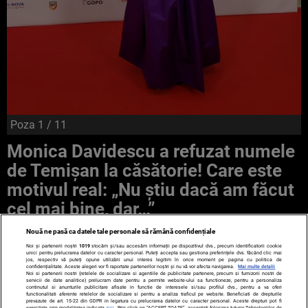
Poza
1
/ 11
Monica Davidescu a refuzat numele
de Temișan la căsătorie! Care este
motivul real: „Nu știu dacă am făcut
cel mai bine, dar…”
Nouă ne pasă ca datele tale personale să rămână confidențiale
Noi și partenerii noștri
1019
stocăm și/sau accesăm informații pe dispozitivul dvs., precum identificatorii cookie
unici pentru prelucrarea datelor cu caracter personal. Puteți accepta sau gestiona preferințele dvs. făcând clic mai
jos, respectiv vă puteți opune utilizării unui interes legitim în orice moment pe pagina cu politica de
confidențialitate. Aceste alegeri vor fi raportate partenerilor noștri și nu vă vor afecta navigarea.
Mai multe detalii
Noi si partenerii nostri (retelele de socializare si agentiile de publicitate partenere, precum si furnizorii nostri de
servicii de date analitice) prelucram date pentru a permite website-ului sa functioneze, pentru a personaliza
continutul si anunturile publicitare afisate in functie de interesele si/sau profilul dvs., pentru a va oferi
functionalitati aferente retelelor de socializare si pentru a analiza traficul pe website. Beneficiati de drepturile
prevazute de art. 15-22 din GDPR in legatura cu prelucrarea datelor cu caracter personal. Aceste drepturi pot fi
exercitate prin modalitatea indicata
aici
. Prin click pe “ACCEPT TOATE”, acceptati folosirea tuturor Tehnologiilor de