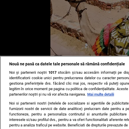
Nouă ne pasă ca datele tale personale să rămână confidențiale
Noi și partenerii noștri
1017
stocăm și/sau accesăm informații pe disp
identificatorii cookie unici pentru prelucrarea datelor cu caracter person
gestiona preferințele dvs. făcând clic mai jos, respectiv vă puteți opune 
legitim în orice moment pe pagina cu politica de confidențialitate. Aceste a
partenerilor noștri și nu vă vor afecta navigarea.
Mai multe detalii
Noi si partenerii nostri (retelele de socializare si agentiile de publicita
furnizorii nostri de servicii de date analitice) prelucram date pentru a p
Monica Bîrlădeanu, despre experiența unică
functioneze, pentru a personaliza continutul si anunturile publicitare
interesele si/sau profilul dvs., pentru a va oferi functionalitati aferente ret
pentru a analiza traficul pe website. Beneficiati de drepturile prevazute de