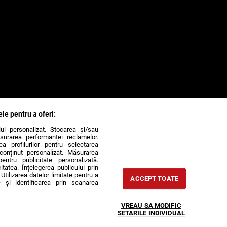
ele pentru a oferi:
ului personalizat. Stocarea și/sau
surarea performanței reclamelor.
rea profilurilor pentru selectarea
e conținut personalizat. Măsurarea
pentru publicitate personalizată.
itatea. Înțelegerea publicului prin
Utilizarea datelor limitate pentru a
ACCEPT TOATE
 și identificarea prin scanarea
VREAU SA MODIFIC
SETARILE INDIVIDUAL