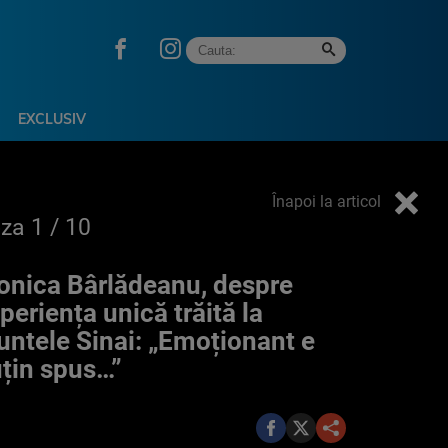
EXCLUSIV
Înapoi la articol
oza
1
/ 10
nica Bârlădeanu, despre
periența unică trăită la
ntele Sinai: „Emoționant e
țin spus…”