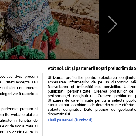
Atât noi, cât și partenerii noștri prelucrăm dat
ozitivul dvs., precum
Utilizarea profilurilor pentru selectarea conținut
al. Puteți accepta sau
accesarea informațiilor de pe un dispozitiv. Mă
Dezvoltarea și îmbunătățirea serviciilor. Utiliza
utilizării unui interes
publicității personalizate. Crearea profilurilor d
legeri vor fi raportate
performanței conținutului. Crearea profilurilor 
Utilizarea de date limitate pentru a selecta public
statistici sau combinații de date din surse diferite. 
te partenere, precum si
selecta conținutul. Date precise de geolocație
dispozitivului.
ermite website-ului sa
 trăită la Muntele Sinai: „Emoționant e putin spus...”
Listă parteneri (furnizori)
 afisate in functie de
elelor de socializare si
 art. 15-22 din GDPR in