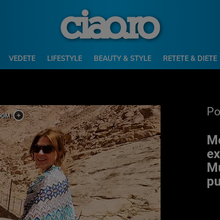
VEDETE
LIFESTYLE
BEAUTY & STYLE
RETETE & DIETE
P
Mo
ex
Mu
pu