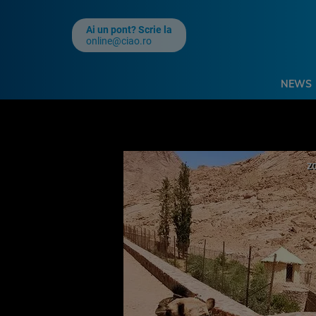
Ai un pont? Scrie la
online@ciao.ro
NEWS