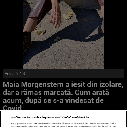
Poza
5
/ 8
Maia Morgenstern a ieșit din izolare,
dar a rămas marcată. Cum arată
acum, după ce s-a vindecat de
Covid
Nouă ne pasă ca datele tale personale să rămână confidențiale
Noi și partenerii noștri
1019
stocăm și/sau accesăm informații pe dispozitivul dvs., precum identificatorii cookie
unici pentru prelucrarea datelor cu caracter personal. Puteți accepta sau gestiona preferințele dvs. făcând clic mai