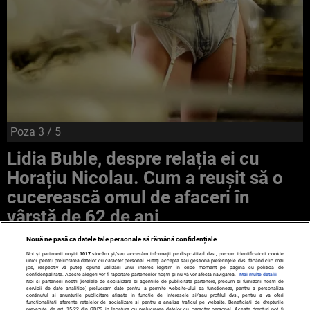
Poza
3
/ 5
Lidia Buble, despre relația ei cu
Horațiu Nicolau. Cum a reuşit să o
cucerească omul de afaceri în
vârstă de 62 de ani
Nouă ne pasă ca datele tale personale să rămână confidențiale
Noi și partenerii noștri
1017
stocăm și/sau accesăm informații pe dispozitivul dvs., precum identificatorii cookie
unici pentru prelucrarea datelor cu caracter personal. Puteți accepta sau gestiona preferințele dvs. făcând clic mai
jos, respectiv vă puteți opune utilizării unui interes legitim în orice moment pe pagina cu politica de
confidențialitate. Aceste alegeri vor fi raportate partenerilor noștri și nu vă vor afecta navigarea.
Mai multe detalii
Noi si partenerii nostri (retelele de socializare si agentiile de publicitate partenere, precum si furnizorii nostri de
servicii de date analitice) prelucram date pentru a permite website-ului sa functioneze, pentru a personaliza
continutul si anunturile publicitare afisate in functie de interesele si/sau profilul dvs., pentru a va oferi
functionalitati aferente retelelor de socializare si pentru a analiza traficul pe website. Beneficiati de drepturile
prevazute de art. 15-22 din GDPR in legatura cu prelucrarea datelor cu caracter personal. Aceste drepturi pot fi