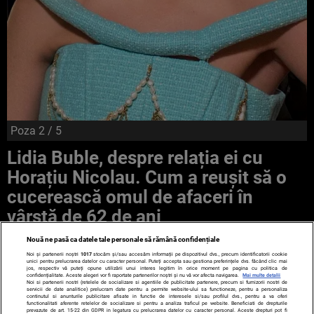
Poza
2
/ 5
Lidia Buble, despre relația ei cu
Horațiu Nicolau. Cum a reuşit să o
cucerească omul de afaceri în
vârstă de 62 de ani
Nouă ne pasă ca datele tale personale să rămână confidențiale
Noi și partenerii noștri
1017
stocăm și/sau accesăm informații pe dispozitivul dvs., precum identificatorii cookie
unici pentru prelucrarea datelor cu caracter personal. Puteți accepta sau gestiona preferințele dvs. făcând clic mai
jos, respectiv vă puteți opune utilizării unui interes legitim în orice moment pe pagina cu politica de
confidențialitate. Aceste alegeri vor fi raportate partenerilor noștri și nu vă vor afecta navigarea.
Mai multe detalii
Noi si partenerii nostri (retelele de socializare si agentiile de publicitate partenere, precum si furnizorii nostri de
servicii de date analitice) prelucram date pentru a permite website-ului sa functioneze, pentru a personaliza
continutul si anunturile publicitare afisate in functie de interesele si/sau profilul dvs., pentru a va oferi
functionalitati aferente retelelor de socializare si pentru a analiza traficul pe website. Beneficiati de drepturile
prevazute de art. 15-22 din GDPR in legatura cu prelucrarea datelor cu caracter personal. Aceste drepturi pot fi