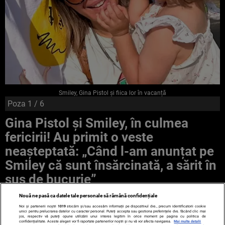
Smiley, Gina Pistol și fiica lor în vacanță
Poza
1
/ 6
Gina Pistol și Smiley, în culmea
fericirii! Au primit o veste
neaşteptată: „Când l-am anunțat pe
Smiley că sunt însărcinată, a sărit în
sus de bucurie”
Nouă ne pasă ca datele tale personale să rămână confidențiale
Noi și partenerii noștri
1019
stocăm și/sau accesăm informații pe dispozitivul dvs., precum identificatorii cookie
unici pentru prelucrarea datelor cu caracter personal. Puteți accepta sau gestiona preferințele dvs. făcând clic mai
jos, respectiv vă puteți opune utilizării unui interes legitim în orice moment pe pagina cu politica de
confidențialitate. Aceste alegeri vor fi raportate partenerilor noștri și nu vă vor afecta navigarea.
Mai multe detalii