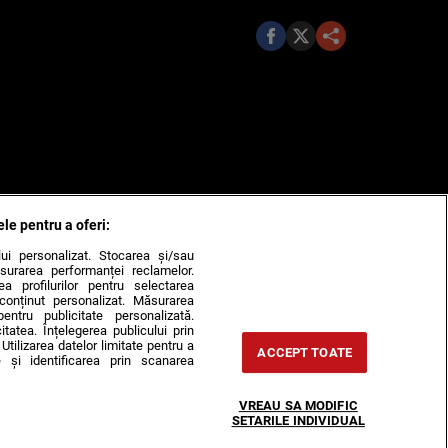
ele pentru a oferi:
ului personalizat. Stocarea și/sau
surarea performanței reclamelor.
rea profilurilor pentru selectarea
e conținut personalizat. Măsurarea
pentru publicitate personalizată.
itatea. Înțelegerea publicului prin
Utilizarea datelor limitate pentru a
ACCEPT TOATE
 și identificarea prin scanarea
VREAU SA MODIFIC
SETARILE INDIVIDUAL