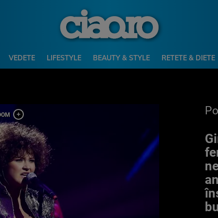
VEDETE
LIFESTYLE
BEAUTY & STYLE
RETETE & DIETE
P
Gi
fe
ne
an
în
bu