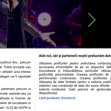
Atât noi, cât și partenerii noștri prelucrăm dat
ozitivul dvs., precum
Utilizarea profilurilor pentru selectarea conținut
al. Puteți accepta sau
accesarea informațiilor de pe un dispozitiv. Mă
Dezvoltarea și îmbunătățirea serviciilor. Utiliza
utilizării unui interes
publicității personalizate. Crearea profilurilor d
legeri vor fi raportate
performanței conținutului. Crearea profilurilor 
Utilizarea de date limitate pentru a selecta public
statistici sau combinații de date din surse diferite. 
te partenere, precum si
selecta conținutul. Date precise de geolocație
dispozitivului.
ermite website-ului sa
Alina Dincă
Listă parteneri (furnizori)
 afisate in functie de
elelor de socializare si
 art. 15-22 din GDPR in