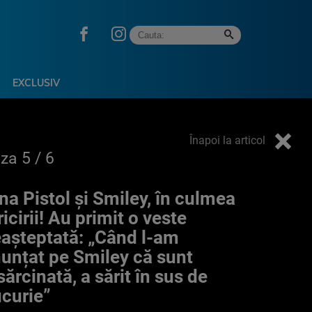
EXCLUSIV
Înapoi la articol
oza
5
/ 6
na Pistol și Smiley, în culmea
ricirii! Au primit o veste
aşteptată: „Când l-am
unțat pe Smiley că sunt
sărcinată, a sărit în sus de
curie”