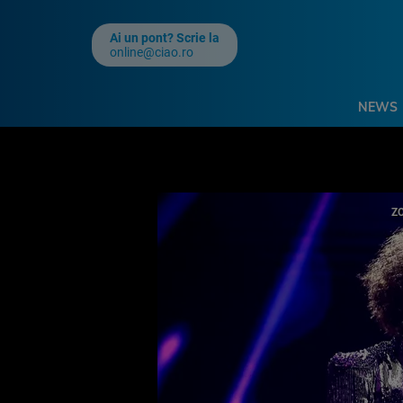
Ai un pont? Scrie la
online@ciao.ro
NEWS