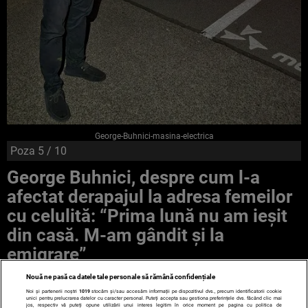
George-Buhnici-masina-electrica
Poza
5
/ 10
George Buhnici, despre cum l-a
afectat derapajul la adresa femeilor
cu celulită: “Prima lună nu am ieșit
din casă. M-am gândit și la
emigrare”
Nouă ne pasă ca datele tale personale să rămână confidențiale
Noi și partenerii noștri
1019
stocăm și/sau accesăm informații pe dispozitivul dvs., precum identificatorii cookie
unici pentru prelucrarea datelor cu caracter personal. Puteți accepta sau gestiona preferințele dvs. făcând clic mai
jos, respectiv vă puteți opune utilizării unui interes legitim în orice moment pe pagina cu politica de