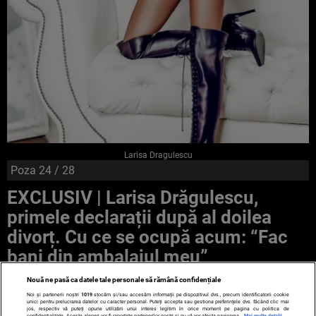
Larisa Dragulescu
Poza
24
/ 28
EXCLUSIV | Larisa Drăgulescu,
primele declarații după al doilea
divorț. Cu ce se ocupă acum: “Fac
bani din ambalajul meu”
Nouă ne pasă ca datele tale personale să rămână confidențiale
Noi și partenerii noștri
1019
stocăm și/sau accesăm informații pe dispozitivul dvs., precum identificatorii cookie
unici pentru prelucrarea datelor cu caracter personal. Puteți accepta sau gestiona preferințele dvs. făcând clic mai
jos, respectiv vă puteți opune utilizării unui interes legitim în orice moment pe pagina cu politica de
confidențialitate. Aceste alegeri vor fi raportate partenerilor noștri și nu vă vor afecta navigarea.
Mai multe detalii