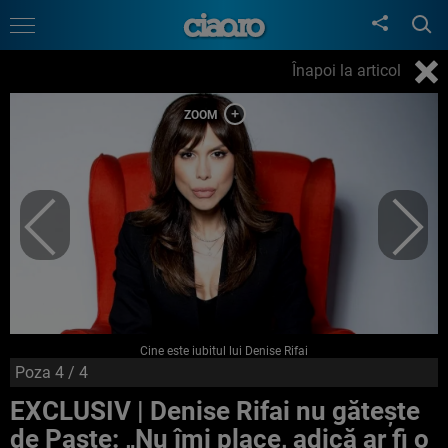
Înapoi la articol
Cine este iubitul lui Denise Rifai
Poza
4
/ 4
EXCLUSIV | Denise Rifai nu gătește
de Paște: „Nu îmi place, adică ar fi o