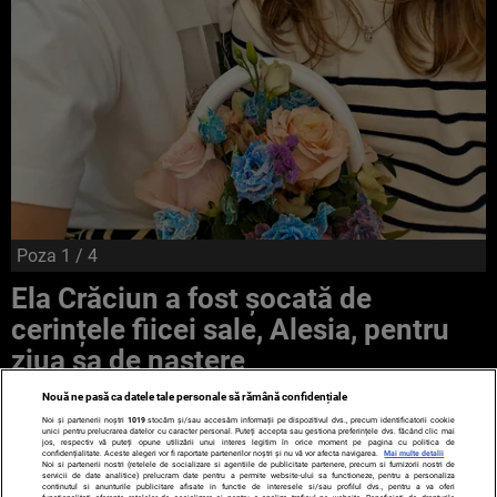
Poza
1
/ 4
Ela Crăciun a fost șocată de
cerințele fiicei sale, Alesia, pentru
ziua sa de naștere
Nouă ne pasă ca datele tale personale să rămână confidențiale
Noi și partenerii noștri
1019
stocăm și/sau accesăm informații pe dispozitivul dvs., precum identificatorii cookie
unici pentru prelucrarea datelor cu caracter personal. Puteți accepta sau gestiona preferințele dvs. făcând clic mai
jos, respectiv vă puteți opune utilizării unui interes legitim în orice moment pe pagina cu politica de
confidențialitate. Aceste alegeri vor fi raportate partenerilor noștri și nu vă vor afecta navigarea.
Mai multe detalii
Noi si partenerii nostri (retelele de socializare si agentiile de publicitate partenere, precum si furnizorii nostri de
servicii de date analitice) prelucram date pentru a permite website-ului sa functioneze, pentru a personaliza
continutul si anunturile publicitare afisate in functie de interesele si/sau profilul dvs., pentru a va oferi