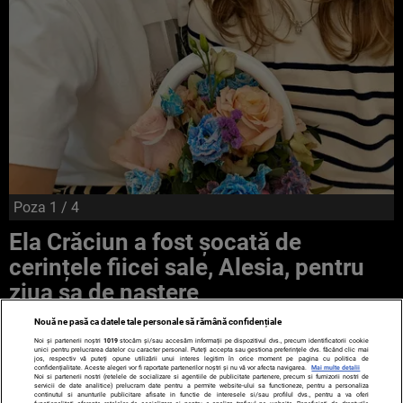
Poza
1
/ 4
Ela Crăciun a fost șocată de
cerințele fiicei sale, Alesia, pentru
ziua sa de naștere
Nouă ne pasă ca datele tale personale să rămână confidențiale
Noi și partenerii noștri
1019
stocăm și/sau accesăm informații pe dispozitivul dvs., precum identificatorii cookie
unici pentru prelucrarea datelor cu caracter personal. Puteți accepta sau gestiona preferințele dvs. făcând clic mai
jos, respectiv vă puteți opune utilizării unui interes legitim în orice moment pe pagina cu politica de
confidențialitate. Aceste alegeri vor fi raportate partenerilor noștri și nu vă vor afecta navigarea.
Mai multe detalii
Noi si partenerii nostri (retelele de socializare si agentiile de publicitate partenere, precum si furnizorii nostri de
servicii de date analitice) prelucram date pentru a permite website-ului sa functioneze, pentru a personaliza
continutul si anunturile publicitare afisate in functie de interesele si/sau profilul dvs., pentru a va oferi