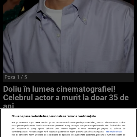
Poza
1
/ 5
Doliu în lumea cinematografiei!
Celebrul actor a murit la doar 35 de
ani
Nouă ne pasă ca datele tale personale să rămână confidențiale
Noi și partenerii noștri
1019
stocăm și/sau accesăm informații pe dispozitivul dvs., precum identificatorii cookie
unici pentru prelucrarea datelor cu caracter personal. Puteți accepta sau gestiona preferințele dvs. făcând clic mai
jos, respectiv vă puteți opune utilizării unui interes legitim în orice moment pe pagina cu politica de
confidențialitate. Aceste alegeri vor fi raportate partenerilor noștri și nu vă vor afecta navigarea.
Mai multe detalii
Noi si partenerii nostri (retelele de socializare si agentiile de publicitate partenere, precum si furnizorii nostri de