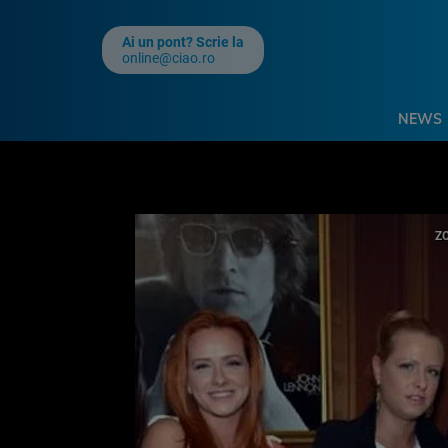
Ai un pont? Scrie la
online@ciao.ro
NEWS