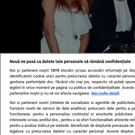
Nouă ne pasă ca datele tale personale să rămână confidențiale
Noi și partenerii noștri
1019
stocăm și/sau accesăm informații pe disp
identificatorii cookie unici pentru prelucrarea datelor cu caracter person
gestiona preferințele dvs. făcând clic mai jos, respectiv vă puteți opune 
legitim în orice moment pe pagina cu politica de confidențialitate. Aceste a
partenerilor noștri și nu vă vor afecta navigarea.
Mai multe detalii
Noi si partenerii nostri (retelele de socializare si agentiile de publicita
furnizorii nostri de servicii de date analitice) prelucram date pentru a p
functioneze, pentru a personaliza continutul si anunturile publicitare
interesele si/sau profilul dvs., pentru a va oferi functionalitati aferente ret
pentru a analiza traficul pe website. Beneficiati de drepturile prevazute de
legatura cu prelucrarea datelor cu caracter personal. Aceste drepturi 
TERMENI ȘI CONDIȚII
DESPRE NOI
CONTACT
SETĂRI CO