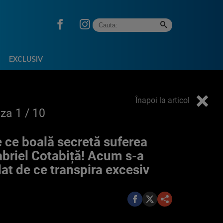
EXCLUSIV
Înapoi la articol
oza
1
/ 10
 ce boală secretă suferea
briel Cotabiță! Acum s-a
lat de ce transpira excesiv