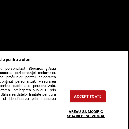
ele pentru a oferi:
ului personalizat. Stocarea și/sau
surarea performanței reclamelor.
rea profilurilor pentru selectarea
e conținut personalizat. Măsurarea
pentru publicitate personalizată.
itatea. Înțelegerea publicului prin
Utilizarea datelor limitate pentru a
ACCEPT TOATE
 și identificarea prin scanarea
VREAU SA MODIFIC
SETARILE INDIVIDUAL