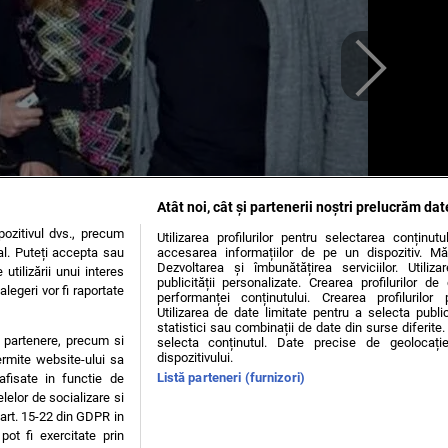
Atât noi, cât și partenerii noștri prelucrăm dat
ozitivul dvs., precum
Utilizarea profilurilor pentru selectarea conținut
al. Puteți accepta sau
accesarea informațiilor de pe un dispozitiv. Mă
Dezvoltarea și îmbunătățirea serviciilor. Utiliza
utilizării unui interes
publicității personalizate. Crearea profilurilor d
legeri vor fi raportate
performanței conținutului. Crearea profilurilor 
Utilizarea de date limitate pentru a selecta public
statistici sau combinații de date din surse diferite. 
te partenere, precum si
selecta conținutul. Date precise de geolocație
dispozitivului.
ermite website-ului sa
Listă parteneri (furnizori)
 afisate in functie de
elelor de socializare si
 art. 15-22 din GDPR in
pot fi exercitate prin
OKIES