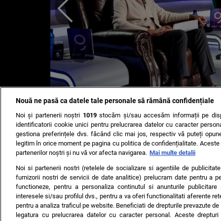
Nouă ne pasă ca datele tale personale să rămână confidențiale
Noi și partenerii noștri
1019
stocăm și/sau accesăm informații pe disp
identificatorii cookie unici pentru prelucrarea datelor cu caracter person
gestiona preferințele dvs. făcând clic mai jos, respectiv vă puteți opune 
legitim în orice moment pe pagina cu politica de confidențialitate. Aceste a
partenerilor noștri și nu vă vor afecta navigarea.
Mai multe detalii
TERMENI ȘI CONDIȚII
DESPRE NOI
CONTACT
SETĂRI CO
Noi si partenerii nostri (retelele de socializare si agentiile de publicita
furnizorii nostri de servicii de date analitice) prelucram date pentru a p
© 2008 - 2026 - Toate drepturile rezervate
functioneze, pentru a personaliza continutul si anunturile publicitare
ARC MEDIA PUBLISHING SRL, Adresa: București, Sos Fabrica d
interesele si/sau profilul dvs., pentru a va oferi functionalitati aferente ret
pentru a analiza traficul pe website. Beneficiati de drepturile prevazute de
Decizia ONJN nr. 1598/16.09.2021. Jocurile de noroc sunt inter
legatura cu prelucrarea datelor cu caracter personal. Aceste drepturi 