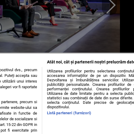
Atât noi, cât și partenerii noștri prelucrăm dat
ozitivul dvs., precum
Utilizarea profilurilor pentru selectarea conținut
al. Puteți accepta sau
accesarea informațiilor de pe un dispozitiv. Mă
Dezvoltarea și îmbunătățirea serviciilor. Utiliza
utilizării unui interes
publicității personalizate. Crearea profilurilor d
legeri vor fi raportate
performanței conținutului. Crearea profilurilor 
Utilizarea de date limitate pentru a selecta public
statistici sau combinații de date din surse diferite. 
OKIES
te partenere, precum si
selecta conținutul. Date precise de geolocație
dispozitivului.
ermite website-ului sa
Listă parteneri (furnizori)
 afisate in functie de
e Glucoză, nr. 21, parter, sector 2, J2016000631407, CIF: RO35451445
elelor de socializare si
 art. 15-22 din GDPR in
zise minorilor.
pot fi exercitate prin