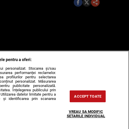
ele pentru a oferi:
ului personalizat. Stocarea și/sau
surarea performanței reclamelor.
rea profilurilor pentru selectarea
e conținut personalizat. Măsurarea
pentru publicitate personalizată.
itatea. Înțelegerea publicului prin
Utilizarea datelor limitate pentru a
ACCEPT TOATE
 și identificarea prin scanarea
VREAU SA MODIFIC
SETARILE INDIVIDUAL