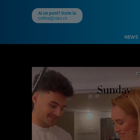
Ai un pont? Scrie la
online@ciao.ro
NEWS