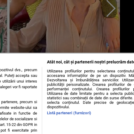
Atât noi, cât și partenerii noștri prelucrăm dat
ozitivul dvs., precum
Utilizarea profilurilor pentru selectarea conținut
al. Puteți accepta sau
accesarea informațiilor de pe un dispozitiv. Mă
Dezvoltarea și îmbunătățirea serviciilor. Utiliza
utilizării unui interes
 Ce nu-i lipsește niciodată de pe masa de Paște vedetei ProTV!
publicității personalizate. Crearea profilurilor d
legeri vor fi raportate
performanței conținutului. Crearea profilurilor 
Utilizarea de date limitate pentru a selecta public
statistici sau combinații de date din surse diferite. 
te partenere, precum si
selecta conținutul. Date precise de geolocație
dispozitivului.
OKIES
ermite website-ului sa
Listă parteneri (furnizori)
 afisate in functie de
elelor de socializare si
 art. 15-22 din GDPR in
e Glucoză, nr. 21, parter, sector 2, J2016000631407, CIF: RO35451445
pot fi exercitate prin
zise minorilor.