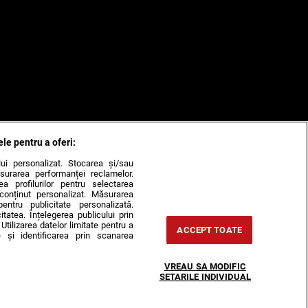
ele pentru a oferi:
ului personalizat. Stocarea și/sau
surarea performanței reclamelor.
rea profilurilor pentru selectarea
e conținut personalizat. Măsurarea
pentru publicitate personalizată.
itatea. Înțelegerea publicului prin
Utilizarea datelor limitate pentru a
ACCEPT TOATE
 și identificarea prin scanarea
VREAU SA MODIFIC
SETARILE INDIVIDUAL