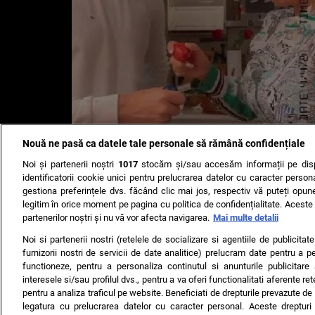
Nouă ne pasă ca datele tale personale să rămână confidențiale
Noi și partenerii noștri
1017
stocăm și/sau accesăm informații pe disp
identificatorii cookie unici pentru prelucrarea datelor cu caracter person
gestiona preferințele dvs. făcând clic mai jos, respectiv vă puteți opune 
Andreea Esca, imagini de colecție cu toată familia!
legitim în orice moment pe pagina cu politica de confidențialitate. Aceste a
partenerilor noștri și nu vă vor afecta navigarea.
Mai multe detalii
Noi si partenerii nostri (retelele de socializare si agentiile de publicita
TERMENI ȘI CONDIȚII
DESPRE NOI
CONTACT
SETĂRI CO
furnizorii nostri de servicii de date analitice) prelucram date pentru a p
functioneze, pentru a personaliza continutul si anunturile publicitare
© 2008 - 2026 - Toate drepturile rezervate
interesele si/sau profilul dvs., pentru a va oferi functionalitati aferente ret
pentru a analiza traficul pe website. Beneficiati de drepturile prevazute de
ARC MEDIA PUBLISHING SRL, Adresa: București, Sos Fabrica d
legatura cu prelucrarea datelor cu caracter personal. Aceste drepturi 
Decizia ONJN nr. 1598/16.09.2021. Jocurile de noroc sunt inter