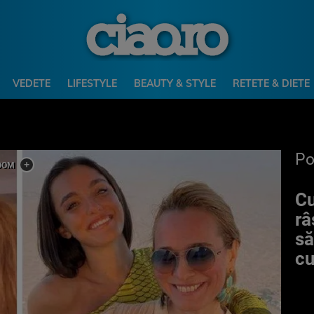
VEDETE
LIFESTYLE
BEAUTY & STYLE
RETETE & DIETE
P
Cu
râ
să
c