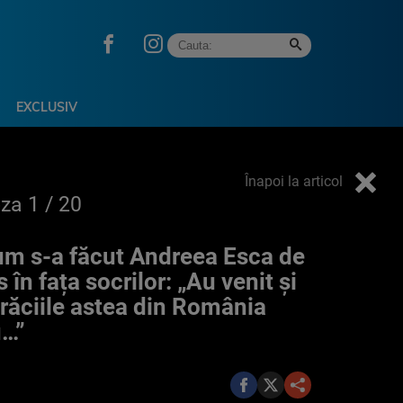
EXCLUSIV
Înapoi la articol
oza
1
/ 20
m s-a făcut Andreea Esca de
s în fața socrilor: „Au venit și
răciile astea din România
u…”