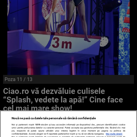
Poza
11
/ 13
Ciao.ro vă dezvăluie culisele
“Splash, vedete la apă!” Cine face
cel mai mare show!
Nouă ne pasă ca datele tale personale să rămână confidențiale
Noi și partenerii noștri
1019
stocăm și/sau accesăm informații pe dispozitivul dvs., precum identificatorii cookie
unici pentru prelucrarea datelor cu caracter personal. Puteți accepta sau gestiona preferințele dvs. făcând clic mai
jos, respectiv vă puteți opune utilizării unui interes legitim în orice moment pe pagina cu politica de
confidențialitate. Aceste alegeri vor fi raportate partenerilor noștri și nu vă vor afecta navigarea.
Mai multe detalii
Noi si partenerii nostri (retelele de socializare si agentiile de publicitate partenere, precum si furnizorii nostri de