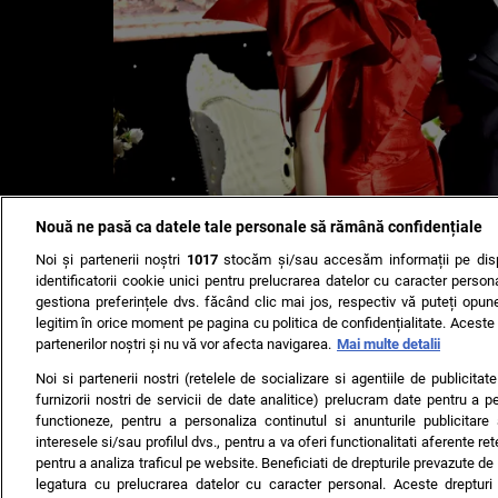
Nouă ne pasă ca datele tale personale să rămână confidențiale
Noi și partenerii noștri
1017
stocăm și/sau accesăm informații pe disp
identificatorii cookie unici pentru prelucrarea datelor cu caracter person
gestiona preferințele dvs. făcând clic mai jos, respectiv vă puteți opune 
Andreea Marin, în lacrimi când și-a văzut fiica pe scenă! 
legitim în orice moment pe pagina cu politica de confidențialitate. Aceste a
partenerilor noștri și nu vă vor afecta navigarea.
Mai multe detalii
Noi si partenerii nostri (retelele de socializare si agentiile de publicita
TERMENI ȘI CONDIȚII
DESPRE NOI
CONTACT
SETĂRI CO
furnizorii nostri de servicii de date analitice) prelucram date pentru a p
functioneze, pentru a personaliza continutul si anunturile publicitare
© 2008 - 2026 - Toate drepturile rezervate
interesele si/sau profilul dvs., pentru a va oferi functionalitati aferente ret
pentru a analiza traficul pe website. Beneficiati de drepturile prevazute de
ARC MEDIA PUBLISHING SRL, Adresa: București, Sos Fabrica d
legatura cu prelucrarea datelor cu caracter personal. Aceste drepturi 
Decizia ONJN nr. 1598/16.09.2021. Jocurile de noroc sunt inter