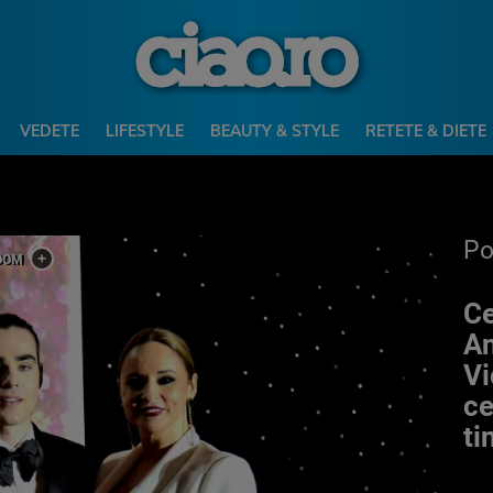
VEDETE
LIFESTYLE
BEAUTY & STYLE
RETETE & DIETE
P
Ce
An
Vi
ce
ti