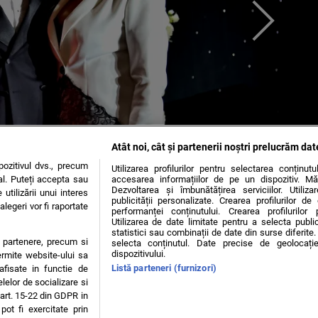
Atât noi, cât și partenerii noștri prelucrăm dat
ozitivul dvs., precum
Utilizarea profilurilor pentru selectarea conținut
al. Puteți accepta sau
accesarea informațiilor de pe un dispozitiv. Mă
Dezvoltarea și îmbunătățirea serviciilor. Utiliza
utilizării unui interes
Violeta este de o frumusețe răpitoare! “Inima mea a bătut cu putere…”
publicității personalizate. Crearea profilurilor d
legeri vor fi raportate
performanței conținutului. Crearea profilurilor 
Utilizarea de date limitate pentru a selecta public
statistici sau combinații de date din surse diferite. 
te partenere, precum si
selecta conținutul. Date precise de geolocație
dispozitivului.
OKIES
ermite website-ului sa
Listă parteneri (furnizori)
 afisate in functie de
elelor de socializare si
 art. 15-22 din GDPR in
e Glucoză, nr. 21, parter, sector 2, J2016000631407, CIF: RO35451445
pot fi exercitate prin
zise minorilor.