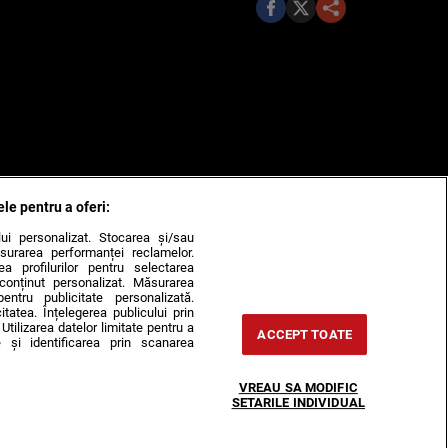
ele pentru a oferi:
ului personalizat. Stocarea și/sau
surarea performanței reclamelor.
rea profilurilor pentru selectarea
e conținut personalizat. Măsurarea
pentru publicitate personalizată.
itatea. Înțelegerea publicului prin
Utilizarea datelor limitate pentru a
ACCEPT TOATE
 și identificarea prin scanarea
VREAU SA MODIFIC
SETARILE INDIVIDUAL