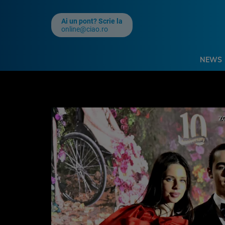
Ai un pont? Scrie la
online@ciao.ro
NEWS