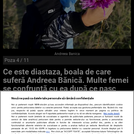
Andreea Banica
Poza
4
/ 11
Ce este diastaza, boala de care
suferă Andreea Bănică. Multe femei
se confruntă cu ea după ce nasc
Nouă ne pasă ca datele tale personale să rămână confidențiale
Noi și partenerii noștri
1019
stocăm și/sau accesăm informații pe dispozitivul dvs., precum identificatorii cookie
unici pentru prelucrarea datelor cu caracter personal. Puteți accepta sau gestiona preferințele dvs. făcând clic mai
jos, respectiv vă puteți opune utilizării unui interes legitim în orice moment pe pagina cu politica de
confidențialitate. Aceste alegeri vor fi raportate partenerilor noștri și nu vă vor afecta navigarea.
Mai multe detalii
Noi si partenerii nostri (retelele de socializare si agentiile de publicitate partenere, precum si furnizorii nostri de
servicii de date analitice) prelucram date pentru a permite website-ului sa functioneze, pentru a personaliza
continutul si anunturile publicitare afisate in functie de interesele si/sau profilul dvs., pentru a va oferi
functionalitati aferente retelelor de socializare si pentru a analiza traficul pe website. Beneficiati de drepturile
prevazute de art. 15-22 din GDPR in legatura cu prelucrarea datelor cu caracter personal. Aceste drepturi pot fi
exercitate prin modalitatea indicata
aici
. Prin click pe “ACCEPT TOATE”, acceptati folosirea tuturor Tehnologiilor de