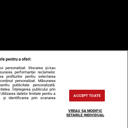
ele pentru a oferi:
ului personalizat. Stocarea și/sau
surarea performanței reclamelor.
rea profilurilor pentru selectarea
e conținut personalizat. Măsurarea
pentru publicitate personalizată.
itatea. Înțelegerea publicului prin
Utilizarea datelor limitate pentru a
ACCEPT TOATE
 și identificarea prin scanarea
VREAU SA MODIFIC
SETARILE INDIVIDUAL