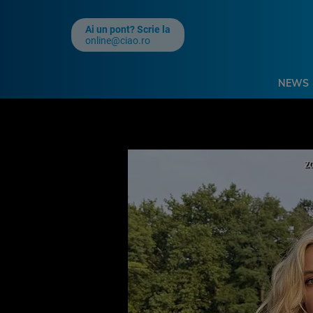
Ai un pont? Scrie la
online@ciao.ro
NEWS