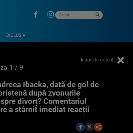
EXCLUSIV
Înapoi la articol
oza
1
/ 9
dreea Ibacka, dată de gol de
prietenă după zvonurile
spre divorț? Comentariul
re a stârnit imediat reacții