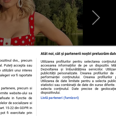
Atât noi, cât și partenerii noștri prelucrăm dat
ozitivul dvs., precum
Utilizarea profilurilor pentru selectarea conținut
al. Puteți accepta sau
accesarea informațiilor de pe un dispozitiv. Mă
Dezvoltarea și îmbunătățirea serviciilor. Utiliza
utilizării unui interes
publicității personalizate. Crearea profilurilor d
legeri vor fi raportate
performanței conținutului. Crearea profilurilor 
Utilizarea de date limitate pentru a selecta public
statistici sau combinații de date din surse diferite. 
te partenere, precum si
selecta conținutul. Date precise de geolocație
dispozitivului.
ermite website-ului sa
Listă parteneri (furnizori)
 afisate in functie de
elelor de socializare si
 art. 15-22 din GDPR in
pot fi exercitate prin
OKIES