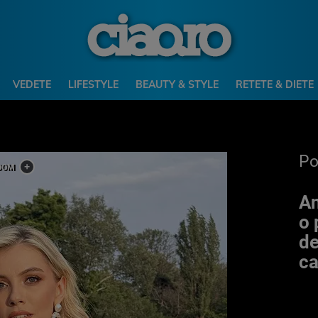
VEDETE
LIFESTYLE
BEAUTY & STYLE
RETETE & DIETE
P
An
o 
de
ca