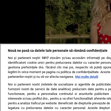
Nouă ne pasă ca datele tale personale să rămână confidențiale
Noi și partenerii noștri
1017
stocăm și/sau accesăm informații pe disp
identificatorii cookie unici pentru prelucrarea datelor cu caracter person
gestiona preferințele dvs. făcând clic mai jos, respectiv vă puteți opune 
legitim în orice moment pe pagina cu politica de confidențialitate. Aceste a
partenerilor noștri și nu vă vor afecta navigarea.
Mai multe detalii
Noi si partenerii nostri (retelele de socializare si agentiile de publicita
furnizorii nostri de servicii de date analitice) prelucram date pentru a p
functioneze, pentru a personaliza continutul si anunturile publicitare
interesele si/sau profilul dvs., pentru a va oferi functionalitati aferente ret
pentru a analiza traficul pe website. Beneficiati de drepturile prevazute de
legatura cu prelucrarea datelor cu caracter personal. Aceste drepturi 
TERMENI ȘI CONDIȚII
DESPRE NOI
CONTACT
SETĂRI CO