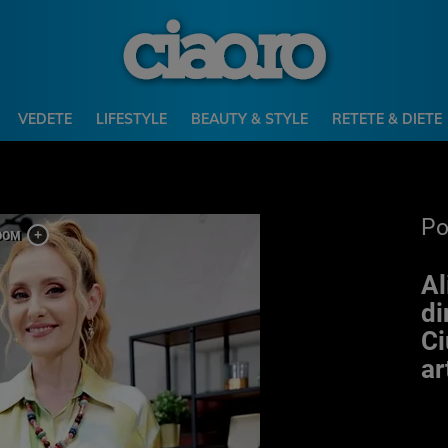
VEDETE
LIFESTYLE
BEAUTY & STYLE
RETETE & DIETE
P
Al
di
Ci
ar