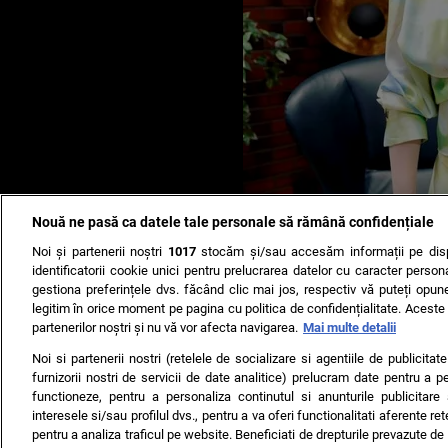
Nouă ne pasă ca datele tale personale să rămână confidențiale
Noi și partenerii noștri
1017
stocăm și/sau accesăm informații pe disp
identificatorii cookie unici pentru prelucrarea datelor cu caracter person
gestiona preferințele dvs. făcând clic mai jos, respectiv vă puteți opune 
legitim în orice moment pe pagina cu politica de confidențialitate. Aceste a
partenerilor noștri și nu vă vor afecta navigarea.
Mai multe detalii
Noi si partenerii nostri (retelele de socializare si agentiile de publicita
furnizorii nostri de servicii de date analitice) prelucram date pentru a p
A
functioneze, pentru a personaliza continutul si anunturile publicitare
interesele si/sau profilul dvs., pentru a va oferi functionalitati aferente ret
pentru a analiza traficul pe website. Beneficiati de drepturile prevazute de