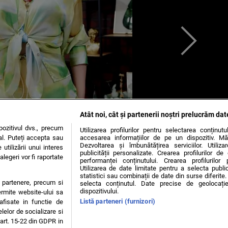
Atât noi, cât și partenerii noștri prelucrăm dat
ozitivul dvs., precum
Utilizarea profilurilor pentru selectarea conținut
al. Puteți accepta sau
accesarea informațiilor de pe un dispozitiv. Mă
Dezvoltarea și îmbunătățirea serviciilor. Utiliza
utilizării unui interes
publicității personalizate. Crearea profilurilor d
legeri vor fi raportate
performanței conținutului. Crearea profilurilor 
Utilizarea de date limitate pentru a selecta public
statistici sau combinații de date din surse diferite. 
te partenere, precum si
selecta conținutul. Date precise de geolocație
dispozitivului.
ermite website-ului sa
lina Sorescu
Listă parteneri (furnizori)
 afisate in functie de
elelor de socializare si
 art. 15-22 din GDPR in