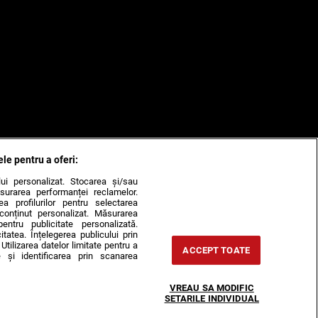
ele pentru a oferi:
ului personalizat. Stocarea și/sau
surarea performanței reclamelor.
rea profilurilor pentru selectarea
e conținut personalizat. Măsurarea
pentru publicitate personalizată.
itatea. Înțelegerea publicului prin
Utilizarea datelor limitate pentru a
ACCEPT TOATE
 și identificarea prin scanarea
VREAU SA MODIFIC
SETARILE INDIVIDUAL