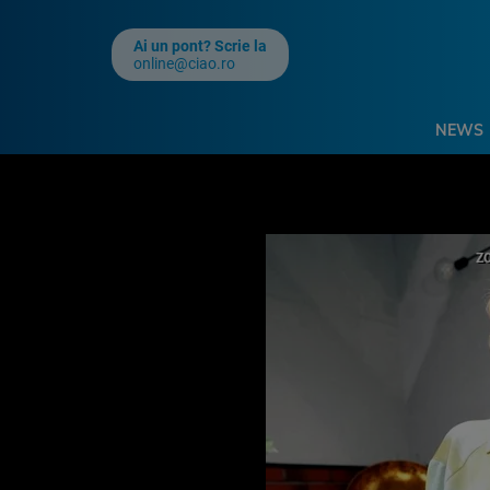
Ai un pont? Scrie la
online@ciao.ro
NEWS