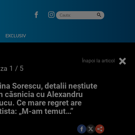
EXCLUSIV
Înapoi la articol
oza
1
/ 5
ina Sorescu, detalii neştiute
n căsnicia cu Alexandru
ucu. Ce mare regret are
tista: „M-am temut…”