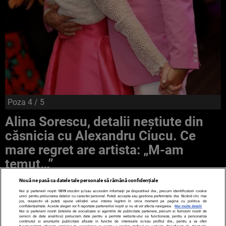
Poza
4
/ 5
Alina Sorescu, detalii neştiute din
căsnicia cu Alexandru Ciucu. Ce
mare regret are artista: „M-am
temut…”
Nouă ne pasă ca datele tale personale să rămână confidențiale
Noi și partenerii noștri
1019
stocăm și/sau accesăm informații pe dispozitivul dvs., precum identificatorii cookie
unici pentru prelucrarea datelor cu caracter personal. Puteți accepta sau gestiona preferințele dvs. făcând clic mai
jos, respectiv vă puteți opune utilizării unui interes legitim în orice moment pe pagina cu politica de
confidențialitate. Aceste alegeri vor fi raportate partenerilor noștri și nu vă vor afecta navigarea.
Mai multe detalii
Noi si partenerii nostri (retelele de socializare si agentiile de publicitate partenere, precum si furnizorii nostri de
servicii de date analitice) prelucram date pentru a permite website-ului sa functioneze, pentru a personaliza
continutul si anunturile publicitare afisate in functie de interesele si/sau profilul dvs., pentru a va oferi