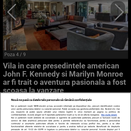
Poza
4
/ 9
Vila in care presedintele american
John F. Kennedy si Marilyn Monroe
ar fi trait o aventura pasionala a fost
scoasa la vanzare
Nouă ne pasă ca datele tale personale să rămână confidențiale
Noi și partenerii noștri
1019
stocăm și/sau accesăm informații pe dispozitivul dvs., precum identificatorii cookie
unici pentru prelucrarea datelor cu caracter personal. Puteți accepta sau gestiona preferințele dvs. făcând clic mai
jos, respectiv vă puteți opune utilizării unui interes legitim în orice moment pe pagina cu politica de
confidențialitate. Aceste alegeri vor fi raportate partenerilor noștri și nu vă vor afecta navigarea.
Mai multe detalii
Noi si partenerii nostri (retelele de socializare si agentiile de publicitate partenere, precum si furnizorii nostri de
servicii de date analitice) prelucram date pentru a permite website-ului sa functioneze, pentru a personaliza
continutul si anunturile publicitare afisate in functie de interesele si/sau profilul dvs., pentru a va oferi
functionalitati aferente retelelor de socializare si pentru a analiza traficul pe website. Beneficiati de drepturile
prevazute de art. 15-22 din GDPR in legatura cu prelucrarea datelor cu caracter personal. Aceste drepturi pot fi