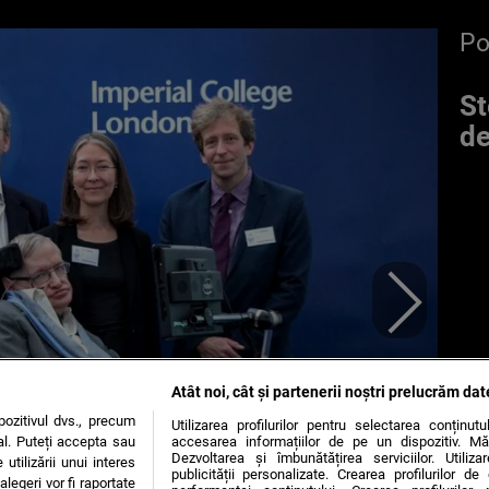
P
St
de
Atât noi, cât și partenerii noștri prelucrăm dat
ozitivul dvs., precum
Utilizarea profilurilor pentru selectarea conținut
al. Puteți accepta sau
accesarea informațiilor de pe un dispozitiv. Mă
Dezvoltarea și îmbunătățirea serviciilor. Utiliza
utilizării unui interes
publicității personalizate. Crearea profilurilor d
legeri vor fi raportate