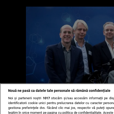
Nouă ne pasă ca datele tale personale să rămână confidențiale
Noi și partenerii noștri
1017
stocăm și/sau accesăm informații pe disp
identificatorii cookie unici pentru prelucrarea datelor cu caracter person
gestiona preferințele dvs. făcând clic mai jos, respectiv vă puteți opune 
legitim în orice moment pe pagina cu politica de confidențialitate. Aceste a