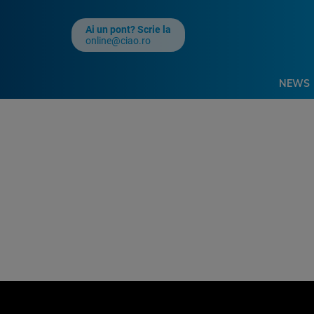
Ai un pont? Scrie la
online@ciao.ro
NEWS