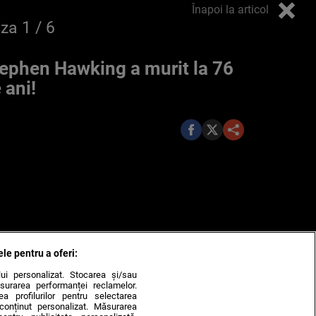
Înapoi la articol
oza
1
/ 6
ephen Hawking a murit la 76
 ani!
ele pentru a oferi:
ului personalizat. Stocarea și/sau
surarea performanței reclamelor.
rea profilurilor pentru selectarea
e conținut personalizat. Măsurarea