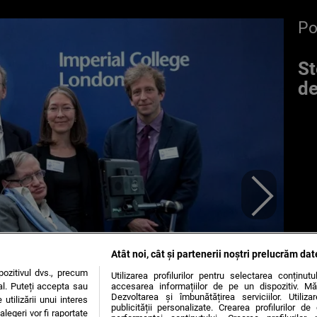
P
St
de
Atât noi, cât și partenerii noștri prelucrăm dat
ozitivul dvs., precum
Utilizarea profilurilor pentru selectarea conținut
al. Puteți accepta sau
accesarea informațiilor de pe un dispozitiv. Mă
Dezvoltarea și îmbunătățirea serviciilor. Utiliza
utilizării unui interes
publicității personalizate. Crearea profilurilor d
legeri vor fi raportate