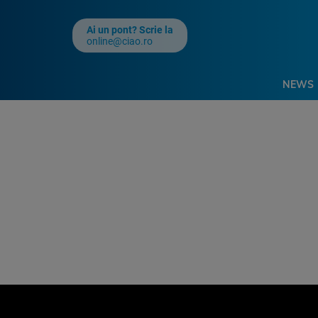
Ai un pont? Scrie la
online@ciao.ro
NEWS