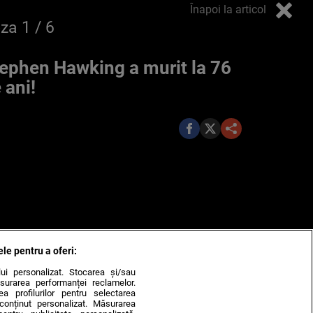
Înapoi la articol
oza
1
/ 6
ephen Hawking a murit la 76
 ani!
ele pentru a oferi:
ului personalizat. Stocarea și/sau
surarea performanței reclamelor.
rea profilurilor pentru selectarea
e conținut personalizat. Măsurarea