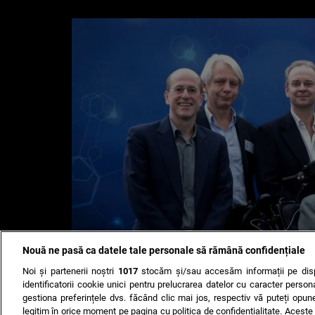
Nouă ne pasă ca datele tale personale să rămână confidențiale
Noi și partenerii noștri
1017
stocăm și/sau accesăm informații pe disp
identificatorii cookie unici pentru prelucrarea datelor cu caracter person
gestiona preferințele dvs. făcând clic mai jos, respectiv vă puteți opune 
legitim în orice moment pe pagina cu politica de confidențialitate. Aceste a