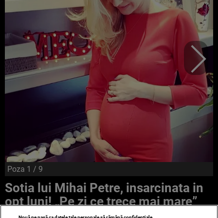
Poza
1
/ 9
Sotia lui Mihai Petre, insarcinata in
opt luni! „Pe zi ce trece mai mare”
Nouă ne pasă ca datele tale personale să rămână confidențiale