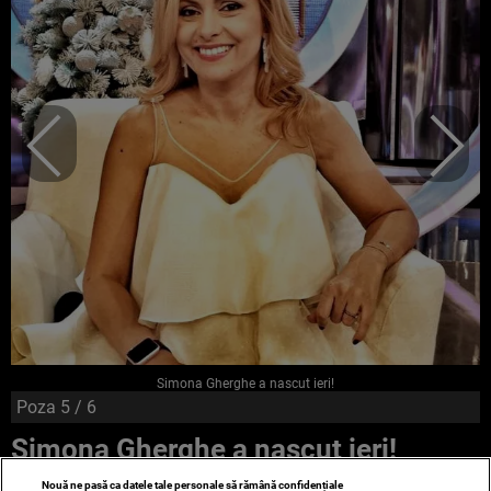
Simona Gherghe a nascut ieri!
Poza
5
/ 6
Simona Gherghe a nascut ieri!
Nouă ne pasă ca datele tale personale să rămână confidențiale