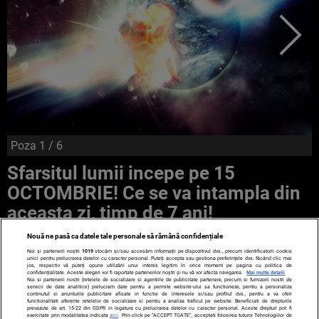
Poza
1
/ 6
Sfarsitul lumii incepe pe 15
OCTOMBRIE! Ce se va intampla din
aceasta zi, timp de 7 ani!
Nouă ne pasă ca datele tale personale să rămână confidențiale
Noi și partenerii noștri
1019
stocăm și/sau accesăm informații pe dispozitivul dvs., precum identificatorii cookie
unici pentru prelucrarea datelor cu caracter personal. Puteți accepta sau gestiona preferințele dvs. făcând clic mai
jos, respectiv vă puteți opune utilizării unui interes legitim în orice moment pe pagina cu politica de
confidențialitate. Aceste alegeri vor fi raportate partenerilor noștri și nu vă vor afecta navigarea.
Mai multe detalii
Noi si partenerii nostri (retelele de socializare si agentiile de publicitate partenere, precum si furnizorii nostri de
servicii de date analitice) prelucram date pentru a permite website-ului sa functioneze, pentru a personaliza
continutul si anunturile publicitare afisate in functie de interesele si/sau profilul dvs., pentru a va oferi
functionalitati aferente retelelor de socializare si pentru a analiza traficul pe website. Beneficiati de drepturile
prevazute de art. 15-22 din GDPR in legatura cu prelucrarea datelor cu caracter personal. Aceste drepturi pot fi
exercitate prin modalitatea indicata
aici
. Prin click pe “ACCEPT TOATE”, acceptati folosirea tuturor Tehnologiilor de