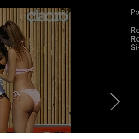
P
Ro
Ro
Si