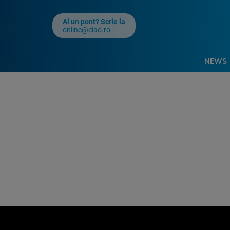
Ai un pont? Scrie la
online@ciao.ro
NEWS