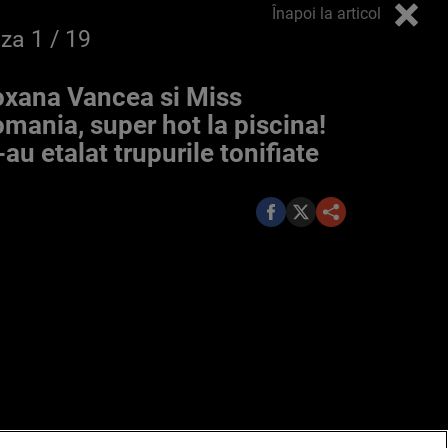
Înapoi la articol
oza
1
/ 19
xana Vancea si Miss
mania, super hot la piscina!
-au etalat trupurile tonifiate