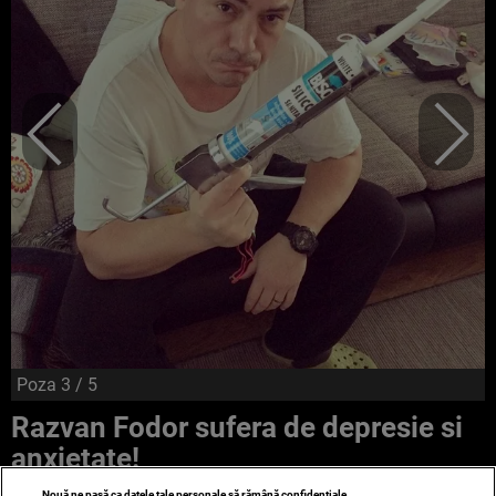
Poza
3
/ 5
Razvan Fodor sufera de depresie si
anxietate!
Nouă ne pasă ca datele tale personale să rămână confidențiale