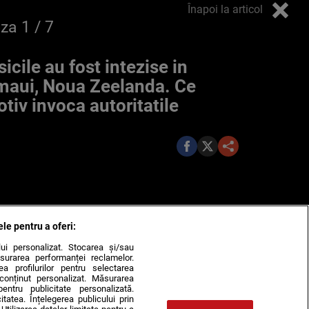
Înapoi la articol
oza
1
/ 7
sicile au fost intezise in
aui, Noua Zeelanda. Ce
tiv invoca autoritatile
ele pentru a oferi:
ului personalizat. Stocarea și/sau
surarea performanței reclamelor.
rea profilurilor pentru selectarea
e conținut personalizat. Măsurarea
pentru publicitate personalizată.
itatea. Înțelegerea publicului prin