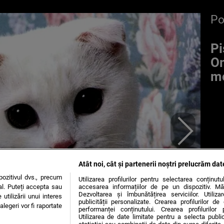
P
Pi
Om
mo
Atât noi, cât și partenerii noștri prelucrăm dat
ozitivul dvs., precum
Utilizarea profilurilor pentru selectarea conținut
al. Puteți accepta sau
accesarea informațiilor de pe un dispozitiv. Mă
Dezvoltarea și îmbunătățirea serviciilor. Utiliza
utilizării unui interes
publicității personalizate. Crearea profilurilor d
legeri vor fi raportate
performanței conținutului. Crearea profilurilor 
Utilizarea de date limitate pentru a selecta public