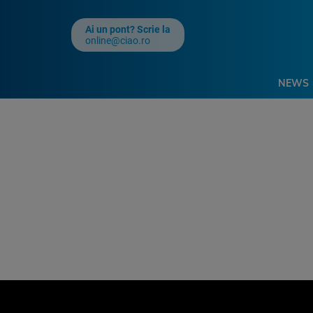
Ai un pont? Scrie la
online@ciao.ro
NEWS