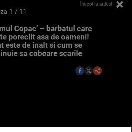
Înapoi la articol
oza
1
/ 11
mul Copac’ – barbatul care
te poreclit asa de oameni!
t este de inalt si cum se
inuie sa coboare scarile