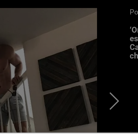
P
‘O
es
Ca
ch