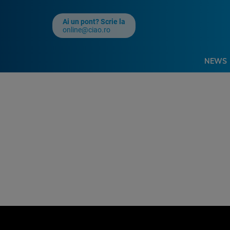
Ai un pont? Scrie la
online@ciao.ro
NEWS