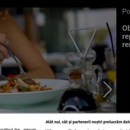
P
Ob
re
re
Atât noi, cât și partenerii noștri prelucrăm dat
ozitivul dvs., precum