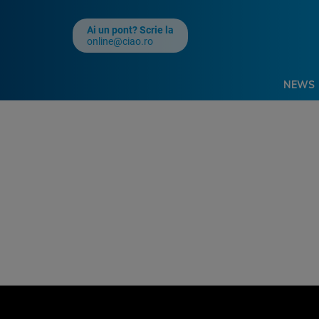
Ai un pont? Scrie la
online@ciao.ro
NEWS