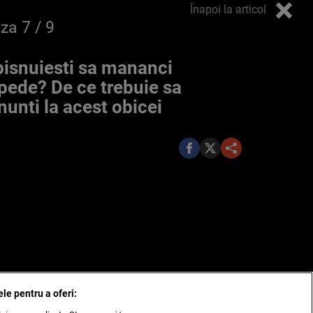
Înapoi la articol
oza
7
/ 9
isnuiesti sa mananci
pede? De ce trebuie sa
nunti la acest obicei
ele pentru a oferi: