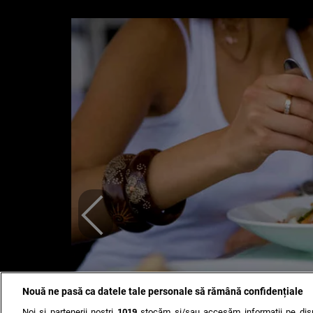
Nouă ne pasă ca datele tale personale să rămână confidențiale
Noi și partenerii noștri
1019
stocăm și/sau accesăm informații pe disp