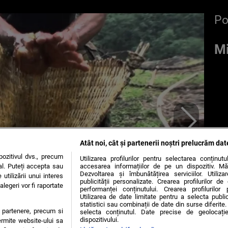
P
Mi
Atât noi, cât și partenerii noștri prelucrăm dat
ozitivul dvs., precum
Utilizarea profilurilor pentru selectarea conținut
al. Puteți accepta sau
accesarea informațiilor de pe un dispozitiv. Mă
Dezvoltarea și îmbunătățirea serviciilor. Utiliza
utilizării unui interes
publicității personalizate. Crearea profilurilor d
legeri vor fi raportate
performanței conținutului. Crearea profilurilor 
Utilizarea de date limitate pentru a selecta public
statistici sau combinații de date din surse diferite. 
te partenere, precum si
selecta conținutul. Date precise de geolocație
dispozitivului.
ermite website-ului sa