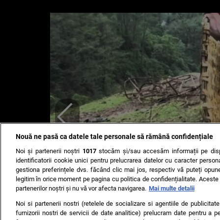
Nouă ne pasă ca datele tale personale să rămână confidențiale
Noi și partenerii noștri
1017
stocăm și/sau accesăm informații pe disp
identificatorii cookie unici pentru prelucrarea datelor cu caracter person
gestiona preferințele dvs. făcând clic mai jos, respectiv vă puteți opune 
legitim în orice moment pe pagina cu politica de confidențialitate. Aceste a
partenerilor noștri și nu vă vor afecta navigarea.
Mai multe detalii
Noi si partenerii nostri (retelele de socializare si agentiile de publicita
furnizorii nostri de servicii de date analitice) prelucram date pentru a p