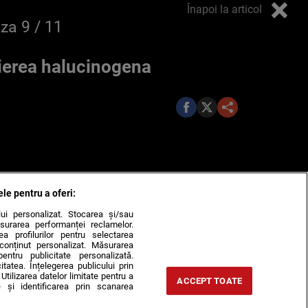
Înapoi la articol
oza
9
/ 11
erea halucinogena
ele pentru a oferi:
ului personalizat. Stocarea și/sau
surarea performanței reclamelor.
rea profilurilor pentru selectarea
e conținut personalizat. Măsurarea
pentru publicitate personalizată.
itatea. Înțelegerea publicului prin
Utilizarea datelor limitate pentru a
ACCEPT TOATE
 și identificarea prin scanarea