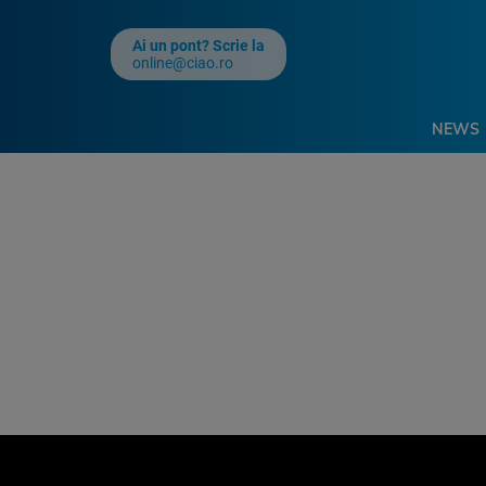
Ai un pont? Scrie la
online@ciao.ro
NEWS