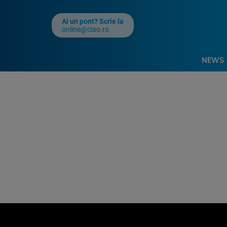
Ai un pont? Scrie la
online@ciao.ro
NEWS