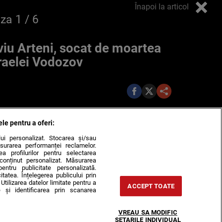
Înapoi la articol
oza
1
/ 6
viu Arteni, socat de moartea
raelei Vodozov
ele pentru a oferi:
ului personalizat. Stocarea și/sau
surarea performanței reclamelor.
rea profilurilor pentru selectarea
e conținut personalizat. Măsurarea
pentru publicitate personalizată.
itatea. Înțelegerea publicului prin
Utilizarea datelor limitate pentru a
ACCEPT TOATE
 și identificarea prin scanarea
VREAU SA MODIFIC
SETARILE INDIVIDUAL