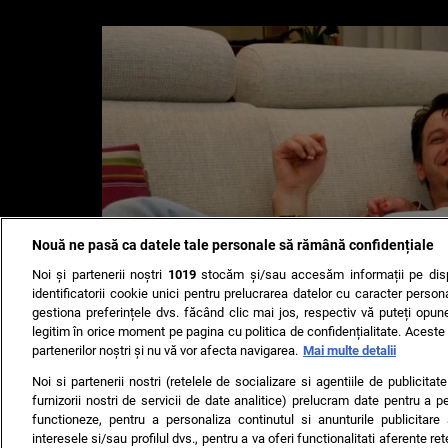
Nouă ne pasă ca datele tale personale să rămână confidențiale
Noi și partenerii noștri
1019
stocăm și/sau accesăm informații pe disp
identificatorii cookie unici pentru prelucrarea datelor cu caracter person
gestiona preferințele dvs. făcând clic mai jos, respectiv vă puteți opune 
legitim în orice moment pe pagina cu politica de confidențialitate. Aceste a
partenerilor noștri și nu vă vor afecta navigarea.
Mai multe detalii
Noi si partenerii nostri (retelele de socializare si agentiile de publicita
furnizorii nostri de servicii de date analitice) prelucram date pentru a p
functioneze, pentru a personaliza continutul si anunturile publicitare
interesele si/sau profilul dvs., pentru a va oferi functionalitati aferente ret