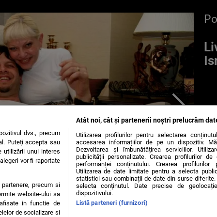
P
Li
Is
Atât noi, cât și partenerii noștri prelucrăm dat
ozitivul dvs., precum
Utilizarea profilurilor pentru selectarea conținut
al. Puteți accepta sau
accesarea informațiilor de pe un dispozitiv. Mă
Dezvoltarea și îmbunătățirea serviciilor. Utiliza
utilizării unui interes
publicității personalizate. Crearea profilurilor d
legeri vor fi raportate
performanței conținutului. Crearea profilurilor 
Utilizarea de date limitate pentru a selecta public
statistici sau combinații de date din surse diferite. 
te partenere, precum si
selecta conținutul. Date precise de geolocație
dispozitivului.
ermite website-ului sa
Listă parteneri (furnizori)
 afisate in functie de
elelor de socializare si