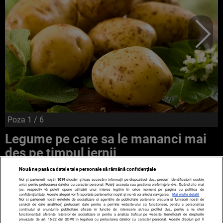
Poza
1
/ 6
Legume pe care sa le mananci mai
des pe timpul iernii
Nouă ne pasă ca datele tale personale să rămână confidențiale
Noi și partenerii noștri
1019
stocăm și/sau accesăm informații pe dispozitivul dvs., precum identificatorii cookie
unici pentru prelucrarea datelor cu caracter personal. Puteți accepta sau gestiona preferințele dvs. făcând clic mai
jos, respectiv vă puteți opune utilizării unui interes legitim în orice moment pe pagina cu politica de
confidențialitate. Aceste alegeri vor fi raportate partenerilor noștri și nu vă vor afecta navigarea.
Mai multe detalii
Noi si partenerii nostri (retelele de socializare si agentiile de publicitate partenere, precum si furnizorii nostri de
servicii de date analitice) prelucram date pentru a permite website-ului sa functioneze, pentru a personaliza
continutul si anunturile publicitare afisate in functie de interesele si/sau profilul dvs., pentru a va oferi
functionalitati aferente retelelor de socializare si pentru a analiza traficul pe website. Beneficiati de drepturile
prevazute de art. 15-22 din GDPR in legatura cu prelucrarea datelor cu caracter personal. Aceste drepturi pot fi