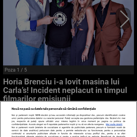
Poza
1
/ 5
Horia Brenciu i-a lovit masina lui
Carla’s! Incident neplacut in timpul
filmarilor emisiunii
Nouă ne pasă ca datele tale personale să rămână confidențiale
Noi și partenerii noștri
1019
stocăm și/sau accesăm informații pe dispozitivul dvs., precum identificatorii cookie
unici pentru prelucrarea datelor cu caracter personal. Puteți accepta sau gestiona preferințele dvs. făcând clic mai
jos, respectiv vă puteți opune utilizării unui interes legitim în orice moment pe pagina cu politica de
confidențialitate. Aceste alegeri vor fi raportate partenerilor noștri și nu vă vor afecta navigarea.
Mai multe detalii
Noi si partenerii nostri (retelele de socializare si agentiile de publicitate partenere, precum si furnizorii nostri de
servicii de date analitice) prelucram date pentru a permite website-ului sa functioneze, pentru a personaliza
continutul si anunturile publicitare afisate in functie de interesele si/sau profilul dvs., pentru a va oferi
functionalitati aferente retelelor de socializare si pentru a analiza traficul pe website. Beneficiati de drepturile