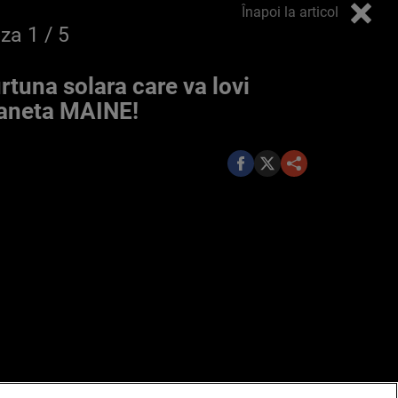
Înapoi la articol
oza
1
/ 5
rtuna solara care va lovi
aneta MAINE!