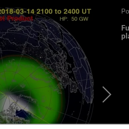
P
Fu
pl