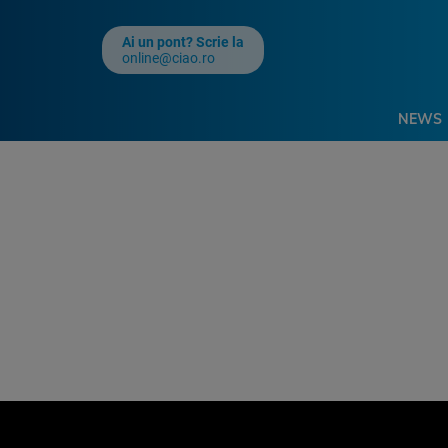
Ai un pont? Scrie la
online@ciao.ro
NEWS