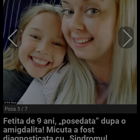
Poza
3
/ 7
Fetita de 9 ani, „posedata” dupa o
amigdalita! Micuta a fost
diagnosticata cu „Sindromul