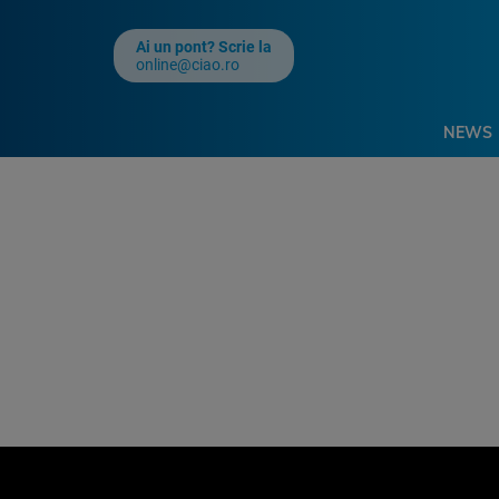
Ai un pont? Scrie la
online@ciao.ro
NEWS