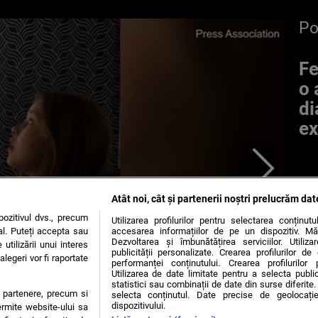
P
Fe
o 
di
ex
Atât noi, cât și partenerii noștri prelucrăm dat
ozitivul dvs., precum
Utilizarea profilurilor pentru selectarea conținut
al. Puteți accepta sau
accesarea informațiilor de pe un dispozitiv. Mă
Dezvoltarea și îmbunătățirea serviciilor. Utiliza
utilizării unui interes
publicității personalizate. Crearea profilurilor d
legeri vor fi raportate
performanței conținutului. Crearea profilurilor 
Utilizarea de date limitate pentru a selecta public
statistici sau combinații de date din surse diferite. 
te partenere, precum si
selecta conținutul. Date precise de geolocație
dispozitivului.
ermite website-ului sa