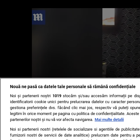
Nouă ne pasă ca datele tale personale să rămână confidențiale
Noi și partenerii noștri
1019
stocăm și/sau accesăm informații pe disp
identificatorii cookie unici pentru prelucrarea datelor cu caracter person
gestiona preferințele dvs. făcând clic mai jos, respectiv vă puteți opune 
legitim în orice moment pe pagina cu politica de confidențialitate. Aceste a
partenerilor noștri și nu vă vor afecta navigarea.
Mai multe detalii
Noi si partenerii nostri (retelele de socializare si agentiile de publicita
furnizorii nostri de servicii de date analitice) prelucram date pentru a p