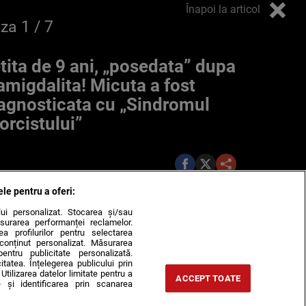
Înapoi la articol
oza
1
/ 7
tita de 9 ani, „posedata” dupa
amigdalita! Micuta a fost
agnosticata cu „Sindromul
orcistului”
ele pentru a oferi:
ului personalizat. Stocarea și/sau
surarea performanței reclamelor.
rea profilurilor pentru selectarea
e conținut personalizat. Măsurarea
pentru publicitate personalizată.
itatea. Înțelegerea publicului prin
Utilizarea datelor limitate pentru a
ACCEPT TOATE
 și identificarea prin scanarea