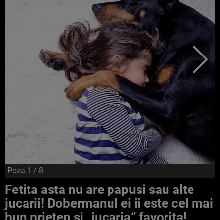
Poza
1
/ 8
Fetita asta nu are papusi sau alte
jucarii! Dobermanul ei ii este cel mai
bun prieten si „jucaria” favorita!