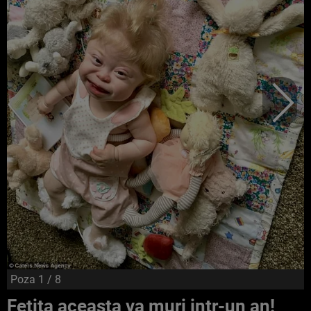
Poza
1
/ 8
Fetita aceasta va muri intr-un an!